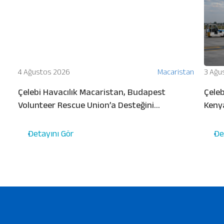
ion
4 Ağustos 2026
Macaristan
3 Ağu
Çelebi Havacılık Macaristan, Budapest
Çeleb
i
Volunteer Rescue Union’a Desteğini
Keny
Sürdürüyor
Detayını Gör
De