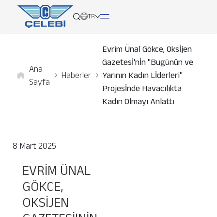
TR
Evrim Ünal Gökce, Oksİjen
Gazetesİ'nİn "Bugünün ve
Ana
Hakkımızda
Haberler
Yarının Kadın Lİderleri"
Sayfa
Projesİnde Havacılıkta
Hizmetlerimiz
Kadın Olmayı Anlattı
Küresel Ağımız
8 Mart 2025
Medya
EVRIM ÜNAL
Kariyer
GÖKCE,
OKSİJEN
İletişim