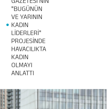
GAZETESİ'NİN
"BUGÜNÜN
Bagaj Takibi
VE YARININ
KADIN
Kargo Takibi
LİDERLERI"
PROJESİNDE
HAVACILIKTA
KADIN
OLMAYI
ANLATTI