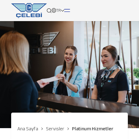
TR
Hakkımızda
Hizmetlerimiz
Küresel Ağımız
Medya
Kariyer
İletişim
Ana Sayfa
Servisler
Platinum Hizmetler