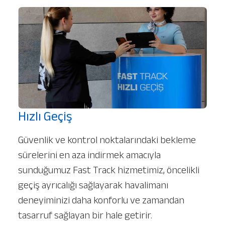
Hızlı Geçiş
Güvenlik ve kontrol noktalarındaki bekleme
sürelerini en aza indirmek amacıyla
sunduğumuz Fast Track hizmetimiz, öncelikli
geçiş ayrıcalığı sağlayarak havalimanı
Hizmetlerimiz
Hakkımızda
Platinum Hizmetler
deneyiminizi daha konforlu ve zamandan
tasarruf sağlayan bir hale getirir.