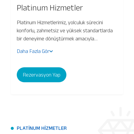
Platinum Hizmetler
Bagaj Takibi
Platinum Hizmetlerimiz, yolculuk sürecini
konforlu, zahmetsiz ve yüksek standartlarda
Kargo Takibi
bir deneyime dönüştürmek amacıyla
tasarlanmıştır. Business ya da Ekonomi sınıfı
Daha Fazla Gör
fark etmeksizin, tüm yolcularımıza ayrıcalıklı ve
özenli bir hizmet sunuyoruz.
Rezervasyon Yap
PLATİNUM HİZMETLER