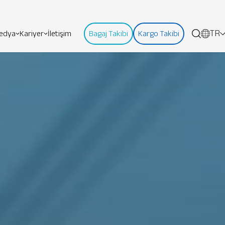
TR
edya
Kariyer
İletişim
Bagaj Takibi
Kargo Takibi