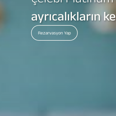
Birlikte Yükseli
Hi
Şimdi İzle