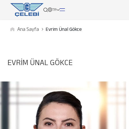
TR
Ana Sayfa
Evrim Ünal Gökce
Hakkımızda
Hizmetlerimiz
EVRIM ÜNAL GÖKCE
Küresel Ağımız
Medya
Kariyer
İletişim